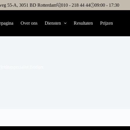
tweg 55-A, 3051 BD Rotterdam
010 - 218 44 44
09:00 - 17:30
pagina
Over ons
Diensten
Resultaten
Prijzen
rleningspecialist Bridget